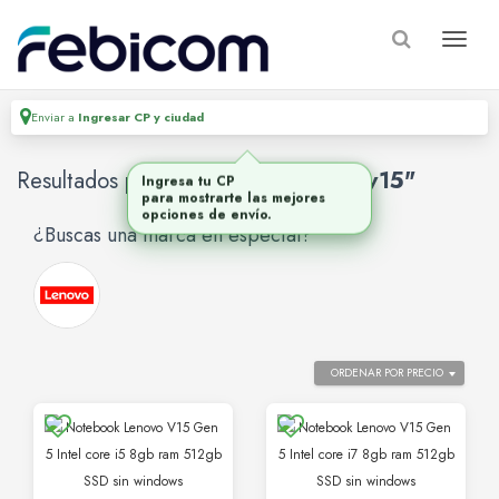
Enviar a
Ingresar CP y ciudad
Resultados para
"notebook lenovo v15"
¿Buscas una marca en especial?
ORDENAR POR PRECIO