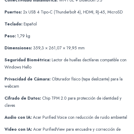
Conectividad Inalámbrica:
Wi-Fi 6E + Bluetooth 5.3
Puertos:
2x USB 4 Tipo-C (Thunderbolt 4), HDMI, RJ-45, MicroSD
Teclado:
Español
Peso:
1,79 kg
Dimensiones:
359,3 × 261,07 × 19,95 mm
Seguridad Biométrica:
Lector de huellas dactilares compatible con
Windows Hello
Privacidad de Cámara:
Obturador físico (tapa deslizante) para la
webcam
Cifrado de Datos:
Chip TPM 2.0 para protección de identidad y
claves
Audio con IA:
Acer Purified.Voice con reducción de ruido ambiental
Video con IA:
Acer PurifiedView para encuadre y corrección de