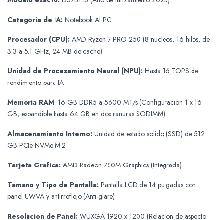
Modelo exacto:
D37BYLS (Ano de lanzamiento 2025)
Categoria de IA:
Notebook AI PC
Procesador (CPU):
AMD Ryzen 7 PRO 250 (8 nucleos, 16 hilos, de
3.3 a 5.1 GHz, 24 MB de cache)
Unidad de Procesamiento Neural (NPU):
Hasta 16 TOPS de
rendimiento para IA
Memoria RAM:
16 GB DDR5 a 5600 MT/s (Configuracion 1 x 16
GB, expandible hasta 64 GB en dos ranuras SODIMM)
Almacenamiento Interno:
Unidad de estado solido (SSD) de 512
GB PCIe NVMe M.2
Tarjeta Grafica:
AMD Radeon 780M Graphics (Integrada)
Tamano y Tipo de Pantalla:
Pantalla LCD de 14 pulgadas con
panel UWVA y antirreflejo (Anti-glare)
Resolucion de Panel:
WUXGA 1920 x 1200 (Relacion de aspecto