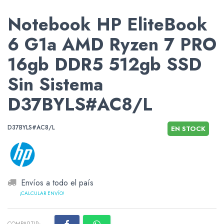
Notebook HP EliteBook
6 G1a AMD Ryzen 7 PRO
16gb DDR5 512gb SSD
Sin Sistema
D37BYLS#AC8/L
D37BYLS#AC8/L
EN STOCK
Envíos a todo el país
¡CALCULAR ENVÍO!