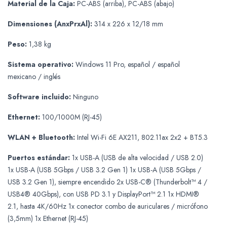
Material de la Caja:
PC-ABS (arriba), PC-ABS (abajo)
Dimensiones (AnxPrxAl):
314 x 226 x 12/18 mm
Peso:
1,38 kg
Sistema operativo:
Windows 11 Pro, español / español
mexicano / inglés
Software incluido:
Ninguno
Ethernet:
100/1000M (RJ-45)
WLAN + Bluetooth:
Intel Wi-Fi 6E AX211, 802.11ax 2x2 + BT5.3
Puertos estándar:
1x USB-A (USB de alta velocidad / USB 2.0)
1x USB-A (USB 5Gbps / USB 3.2 Gen 1) 1x USB-A (USB 5Gbps /
USB 3.2 Gen 1), siempre encendido 2x USB-C® (Thunderbolt™ 4 /
USB4® 40Gbps), con USB PD 3.1 y DisplayPort™ 2.1 1x HDMI®
2.1, hasta 4K/60Hz 1x conector combo de auriculares / micrófono
(3,5mm) 1x Ethernet (RJ-45)