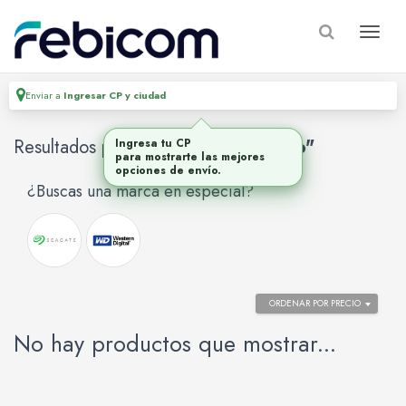
Enviar a
Ingresar CP y ciudad
Resultados para
"disco duro interno"
Ingresa tu CP
para mostrarte las mejores
opciones de envío.
¿Buscas una marca en especial?
ORDENAR POR PRECIO
No hay productos que mostrar...