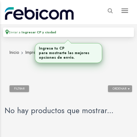
Enviar a
Ingresar CP y ciudad
Ingresa tu CP
Inicio
Impresoras
TINTAS P/PLOTTERS
para mostrarte las mejores
opciones de envío.
FILTRAR
ORDENAR
No hay productos que mostrar...