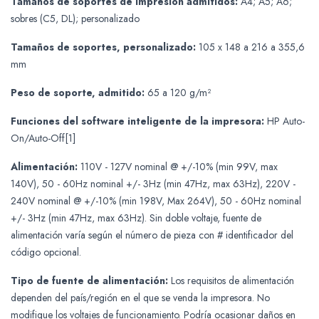
Tamaños de soportes de impresión admitidos:
A4; A5; A6;
sobres (C5, DL); personalizado
Tamaños de soportes, personalizado:
105 x 148 a 216 a 355,6
mm
Peso de soporte, admitido:
65 a 120 g/m²
Funciones del software inteligente de la impresora:
HP Auto-
On/Auto-Off[1]
Alimentación:
110V - 127V nominal @ +/-10% (min 99V, max
140V), 50 - 60Hz nominal +/- 3Hz (min 47Hz, max 63Hz), 220V -
240V nominal @ +/-10% (min 198V, Max 264V), 50 - 60Hz nominal
+/- 3Hz (min 47Hz, max 63Hz). Sin doble voltaje, fuente de
alimentación varía según el número de pieza con # identificador del
código opcional.
Tipo de fuente de alimentación:
Los requisitos de alimentación
dependen del país/región en el que se venda la impresora. No
modifique los voltajes de funcionamiento. Podría ocasionar daños en