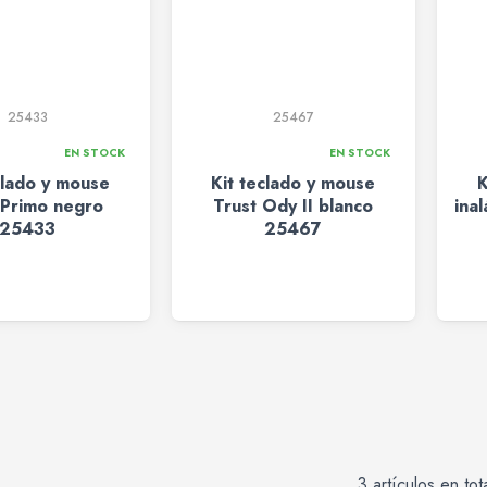
25433
25467
EN STOCK
EN STOCK
clado y mouse
Kit teclado y mouse
K
 Primo negro
Trust Ody II blanco
ina
25433
25467
3 artículos en tot