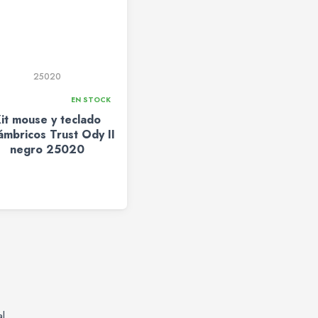
25020
EN STOCK
it mouse y teclado
lámbricos Trust Ody II
negro 25020
al