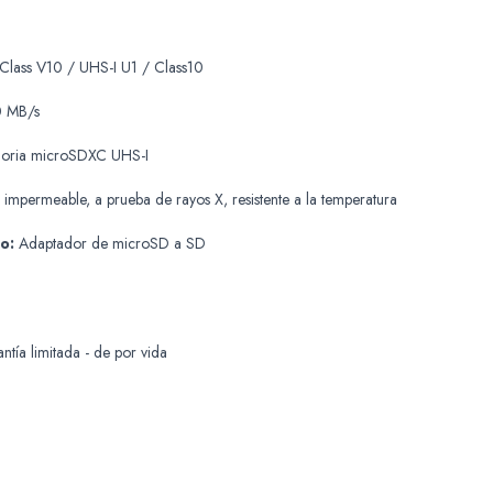
Class V10 / UHS-I U1 / Class10
0 MB/s
moria microSDXC UHS-I
 impermeable, a prueba de rayos X, resistente a la temperatura
o:
Adaptador de microSD a SD
tía limitada - de por vida