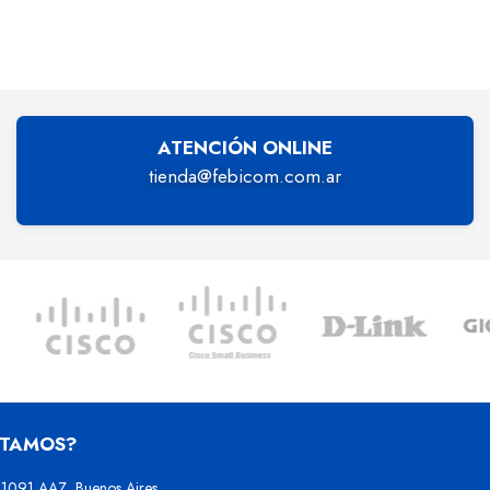
ATENCIÓN ONLINE
tienda@febicom.com.ar
STAMOS?
1091 AAZ, Buenos Aires