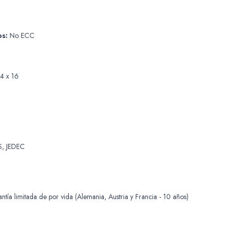
os:
No ECC
4 x 16
, JEDEC
tía limitada de por vida (Alemania, Austria y Francia - 10 años)