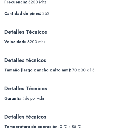
Frecuencia:
3200 Mhz
Cantidad de pines:
262
Detalles Técnicos
Velocidad::
3200 mhz
Detalles técnicos
Tamaño (largo x ancho x alto mm):
70 x 30 x 1.3
Detalles Técnicos
Garantia::
de por vida
Detalles técnicos
Temperatura de operación:
0 °C a 85 °C