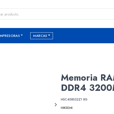
IMPRESORAS
MARCAS
Memoria RA
DDR4 3200
HSC408S32Z1 8G
HIKSEMI